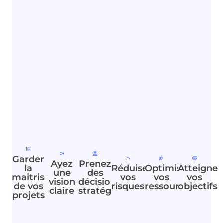
Garder
Ayez
Prenez
la
Réduisez
Optimisez
Atteignez
une
des
maitrise
vos
vos
vos
vision
décisions
de vos
risques​
ressources​
objectifs​
claire​
stratégiques​
projets​